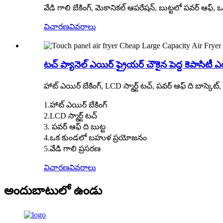
వేడి గాలి బేకింగ్, మెకానికల్ ఆపరేషన్, బుట్టలో పవర్ ఆఫ
విచారణ
వివరాలు
టచ్ ప్యానెల్ ఎయిర్ ఫ్రైయర్ చౌకైన పెద్ద కెపాసిటీ 
హాట్ ఎయిర్ బేకింగ్, LCD స్మార్ట్ టచ్, పవర్ ఆఫ్ ది బాస్క
1.హాట్ ఎయిర్ బేకింగ్
2.LCD స్మార్ట్ టచ్
3. పవర్ ఆఫ్ ది బుట్ట
4.ఒక కుండలో బహుళ ప్రయోజనం
5.వేడి గాలి ప్రసరణ
విచారణ
వివరాలు
అందుబాటులో ఉండు