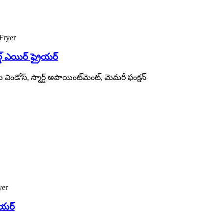
్డ్ ఎయిర్ ఫ్రైయర్
ు విండోస్, స్మార్ట్ అపాయింట్‌మెంట్, మెమరీ ఫంక్షన్
ైయర్