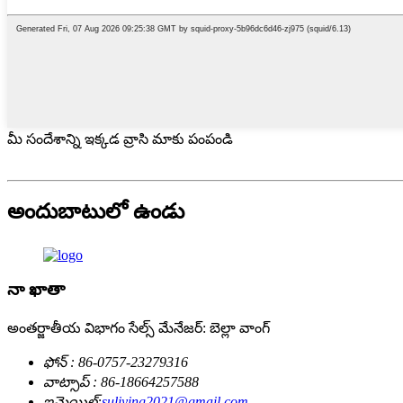
మీ సందేశాన్ని ఇక్కడ వ్రాసి మాకు పంపండి
అందుబాటులో ఉండు
నా ఖాతా
అంతర్జాతీయ విభాగం సేల్స్ మేనేజర్: బెల్లా వాంగ్
ఫోన్ : 86-0757-23279316
వాట్సాప్ : 86-18664257588
ఇమెయిల్:
suliying2021@gmail.com