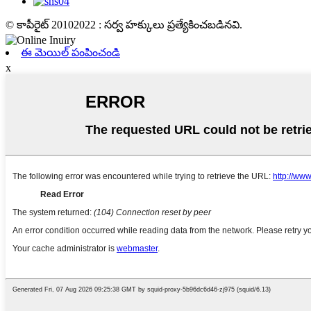
© కాపీరైట్ 20102022 : సర్వ హక్కులు ప్రత్యేకించబడినవి.
ఈ మెయిల్ పంపించండి
x