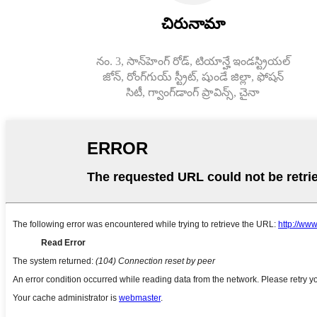
చిరునామా
నం. 3, సాన్‌హెంగ్ రోడ్, టియాన్హే ఇండస్ట్రియల్
జోన్, రోంగ్‌గుయ్ స్ట్రీట్, షుండే జిల్లా, ఫోషన్
సిటీ, గ్వాంగ్‌డాంగ్ ప్రావిన్స్, చైనా