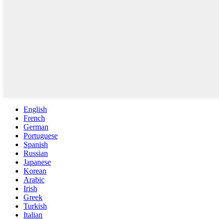
English
French
German
Portuguese
Spanish
Russian
Japanese
Korean
Arabic
Irish
Greek
Turkish
Italian