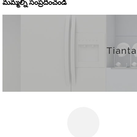
మమ్మల్ని సంప్రదించండి
Tiantai