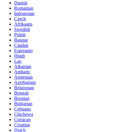
Danish
Romanian
Indonesian
Czech
Afrikaans
Swedish
Polish
Basque
Catalan
Esperanto
Hindi
Lao
Albanian
Amharic
Armenian
Azerbaijani
Belarusian
Bengali
Bosnian
Bulgarian
Cebuano
Chichewa
Corsican
Croatian
Dutch