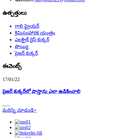
ఉత్పత్తులు
గాలి ఫ్రైయర్
క్రిమిసంహారక యంత్రం
ఎలక్ట్రిక్ రైస్ కుక్కర్
పొయ్యి
ప్రెజర్ కుక్కర్
ఈవెంట్స్
17/01/22
ప్రెజర్ కుక్కర్‌లో పాస్తాను ఎలా ఉడికించాలి
......
మరిన్ని చూడండి+