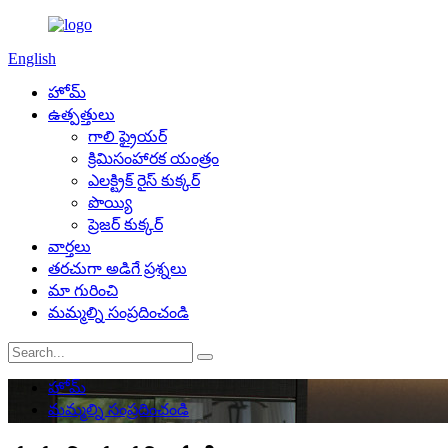
English
హోమ్
ఉత్పత్తులు
గాలి ఫ్రైయర్
క్రిమిసంహారక యంత్రం
ఎలక్ట్రిక్ రైస్ కుక్కర్
పొయ్యి
ప్రెజర్ కుక్కర్
వార్తలు
తరచుగా అడిగే ప్రశ్నలు
మా గురించి
మమ్మల్ని సంప్రదించండి
హోమ్
మమ్మల్ని సంప్రదించండి