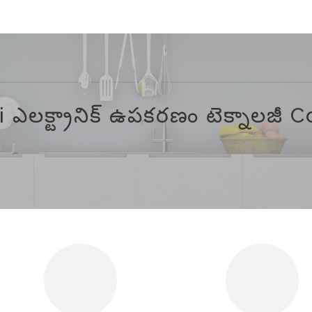
 ఎలక్ట్రానిక్ ఉపకరణం టెక్నాలజీ C